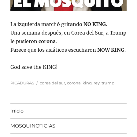
La izquierda marchó gritando
NO KING
.
Una semana después, en Corea del Sur, a Trump
le pusieron
corona
.
Parece que los asiáticos escucharon
NOW KING
.
God save the KING!
Categorías
Etiquetas
PICADURAS
corea del sur
,
corona
,
king
,
rey
,
trump
Inicio
MOSQUINOTICIAS