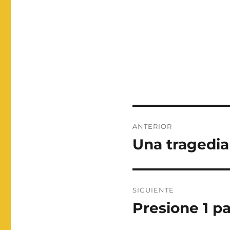
Navegación
ANTERIOR
de
Una tragedia
Entrada
anterior:
entradas
SIGUIENTE
Presione 1 p
Entrada
siguiente: