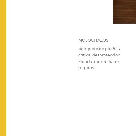
Categorías
MOSQUITAZOS
Etiquetas
banquete de pirañas
,
crítica
,
desprotección
,
Florida
,
inmobiliario
,
seguros