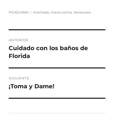
Categorías
Etiquetas
PICADURAS
machado
,
maria corina
,
Venezuela
Navegación
ANTERIOR
de
Cuidado con los baños de
Entrada
anterior:
Florida
entradas
SIGUIENTE
¡Toma y Dame!
Entrada
siguiente: