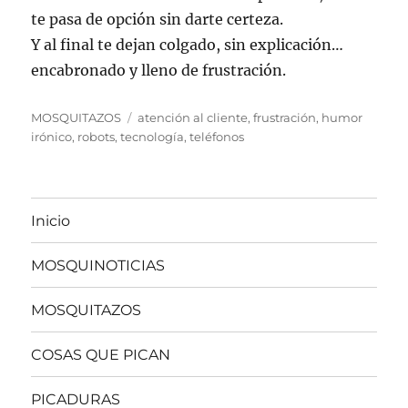
te pasa de opción sin darte certeza.
Y al final te dejan colgado, sin explicación…
encabronado y lleno de frustración.
Categorías
Etiquetas
MOSQUITAZOS
atención al cliente
,
frustración
,
humor
irónico
,
robots
,
tecnología
,
teléfonos
Inicio
MOSQUINOTICIAS
MOSQUITAZOS
COSAS QUE PICAN
PICADURAS