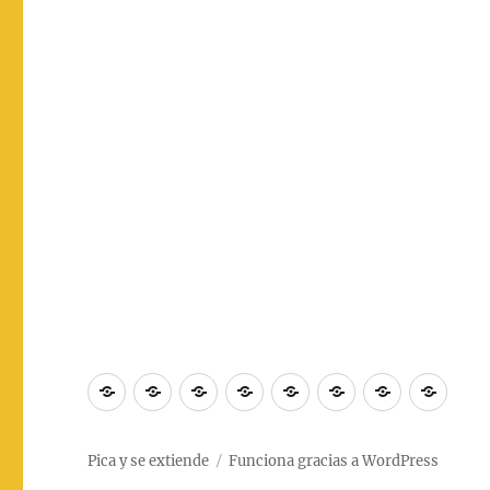
Inicio
MOSQUINOTICIAS
MOSQUITAZOS
COSAS
PICADURAS
MOSQUICHIST
¿QUIÉNES
CON
QUE
SOMOS?
PICAN
Pica y se extiende
Funciona gracias a WordPress