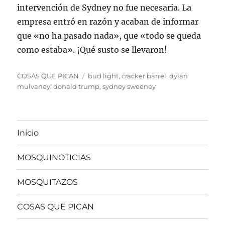
intervención de Sydney no fue necesaria. La
empresa entró en razón y acaban de informar
que «no ha pasado nada», que «todo se queda
como estaba». ¡Qué susto se llevaron!
Categorías
Etiquetas
COSAS QUE PICAN
bud light
,
cracker barrel
,
dylan
mulvaney; donald trump
,
sydney sweeney
Inicio
MOSQUINOTICIAS
MOSQUITAZOS
COSAS QUE PICAN