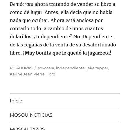
Demócrata
ahora tratando de vender su libro a
como dé lugar. Antes, ella decía que no había
nada que ocultar. Ahora está ansiosa por
contarlo todo, a cambio de unos cuantos
dolarillos. ¿Independiente? No. Dependiente…
de las regalías de la venta de su desafortunado
libro.
¡Muy bonita que le quedó la jugarreta!
Categorías
Etiquetas
PICADURAS
exvocera
,
independiente
,
jake tapper
,
Karine Jean Pierre
,
libro
Inicio
MOSQUINOTICIAS
MOSQUITAZOS