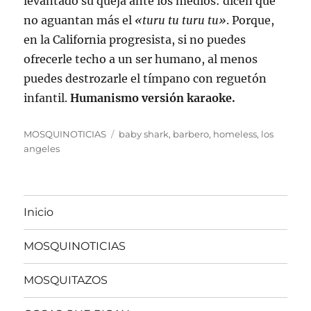
levantado su queja ante los medios: dicen que
no aguantan más el
«turu tu turu tu»
. Porque,
en la California progresista, si no puedes
ofrecerle techo a un ser humano, al menos
puedes destrozarle el tímpano con reguetón
infantil.
Humanismo versión karaoke.
Categorías
Etiquetas
MOSQUINOTICIAS
baby shark
,
barbero
,
homeless
,
los
angeles
Inicio
MOSQUINOTICIAS
MOSQUITAZOS