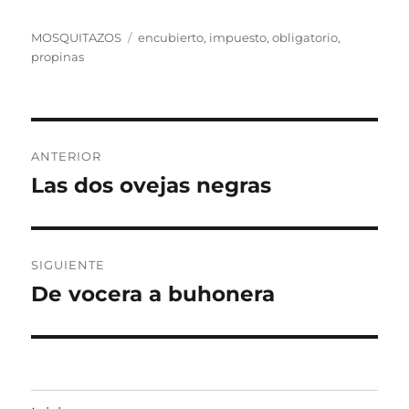
Categorías
Etiquetas
MOSQUITAZOS
encubierto
,
impuesto
,
obligatorio
,
propinas
Navegación
ANTERIOR
de
Las dos ovejas negras
Entrada
anterior:
entradas
SIGUIENTE
De vocera a buhonera
Entrada
siguiente: