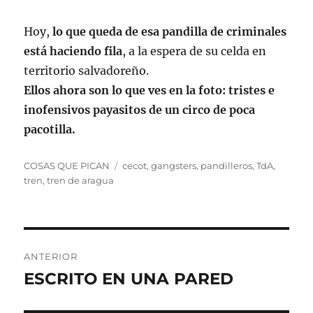
Hoy,
lo que queda de esa pandilla de criminales
está haciendo fila
, a la espera de su celda en
territorio salvadoreño.
Ellos ahora son lo que ves en la foto: tristes e
inofensivos payasitos de un circo de poca
pacotilla.
Categorías
Etiquetas
COSAS QUE PICAN
cecot
,
gangsters
,
pandilleros
,
TdA
,
tren
,
tren de aragua
Navegación
ANTERIOR
de
ESCRITO EN UNA PARED
Entrada
anterior:
entradas