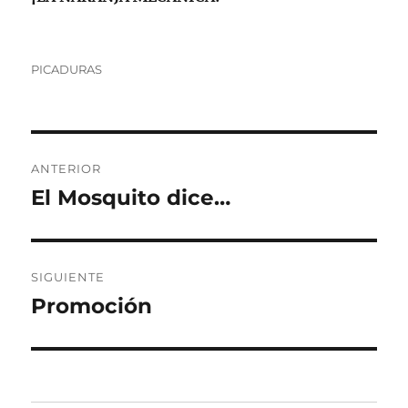
Categorías
PICADURAS
Navegación
ANTERIOR
de
El Mosquito dice…
Entrada
anterior:
entradas
SIGUIENTE
Promoción
Entrada
siguiente: