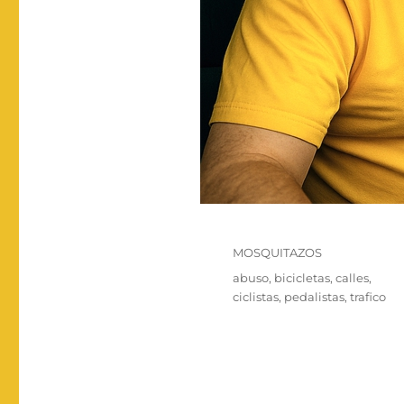
Categorías
MOSQUITAZOS
Etiquetas
abuso
,
bicicletas
,
calles
,
ciclistas
,
pedalistas
,
trafico