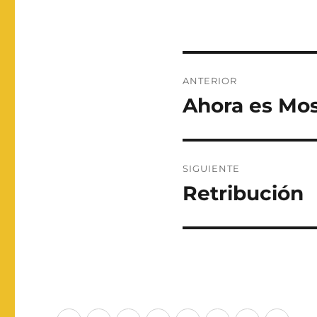
Navegación
ANTERIOR
de
Ahora es Mos
Entrada
anterior:
entradas
SIGUIENTE
Retribución
Entrada
siguiente: