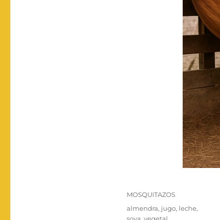
Categorías
MOSQUITAZOS
Etiquetas
almendra
,
jugo
,
leche
,
soya
,
vegetal