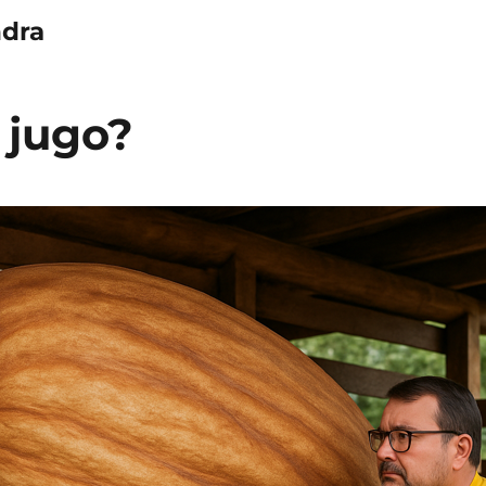
dra
 jugo?