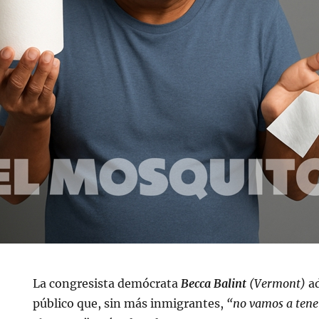
La congresista demócrata
Becca Balin
t
(Vermont)
ad
público que, sin más inmigrantes,
“no vamos a tene