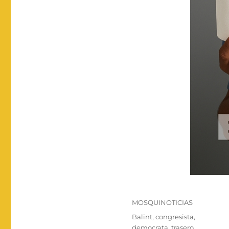
Categorías
MOSQUINOTICIAS
Etiquetas
Balint
,
congresista
,
democrata
,
trasero
,