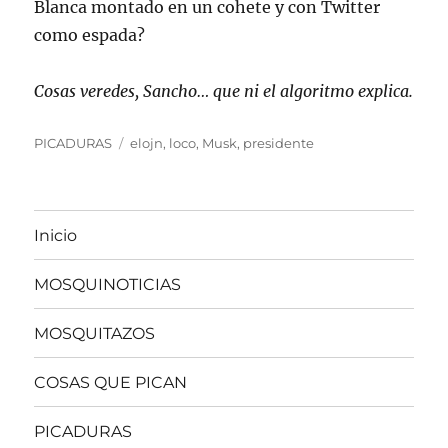
Blanca montado en un cohete y con Twitter
como espada?
Cosas veredes, Sancho… que ni el algoritmo explica.
Categorías
Etiquetas
PICADURAS
elojn
,
loco
,
Musk
,
presidente
Inicio
MOSQUINOTICIAS
MOSQUITAZOS
COSAS QUE PICAN
PICADURAS