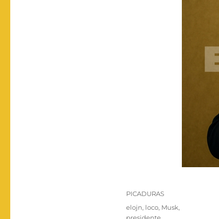
Categorías
PICADURAS
Etiquetas
elojn
,
loco
,
Musk
,
presidente