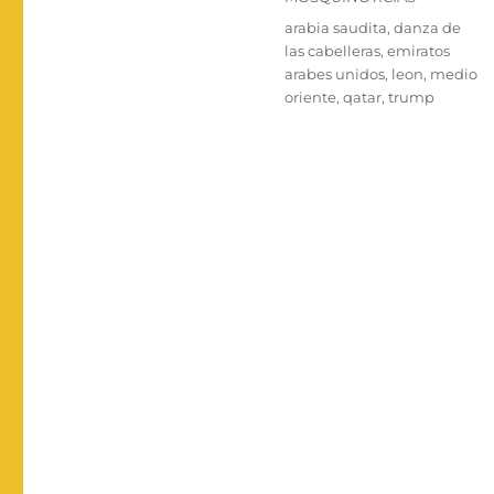
Etiquetas
arabia saudita
,
danza de
las cabelleras
,
emiratos
arabes unidos
,
leon
,
medio
oriente
,
qatar
,
trump