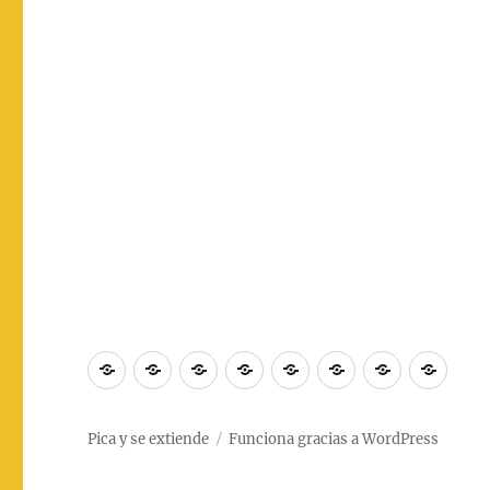
Inicio
MOSQUINOTICIAS
MOSQUITAZOS
COSAS
PICADURAS
MOSQUICHIST
¿QUIÉNES
CON
QUE
SOMOS?
PICAN
Pica y se extiende
Funciona gracias a WordPress