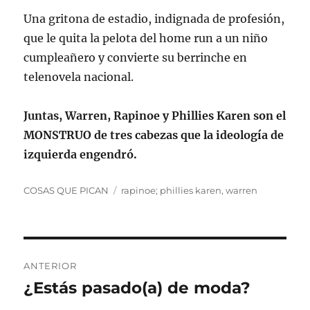
Una gritona de estadio, indignada de profesión,
que le quita la pelota del home run a un niño
cumpleañero y convierte su berrinche en
telenovela nacional.
Juntas, Warren, Rapinoe y Phillies Karen son el
MONSTRUO de tres cabezas que la ideología de
izquierda engendró.
Categorías
Etiquetas
COSAS QUE PICAN
rapinoe; phillies karen
,
warren
Navegación
ANTERIOR
de
¿Estás pasado(a) de moda?
Entrada
anterior: