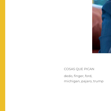
Categorías
COSAS QUE PICAN
Etiquetas
dedo
,
finger
,
ford
,
michigan
,
pajaro
,
trump