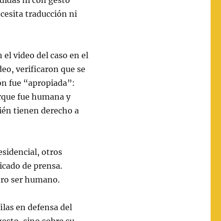
didas ni con gesto
cesita traducción ni
 el video del caso en el
deo, verificaron que se
ón fue “apropiada”:
rque fue humana y
ién tienen derecho a
esidencial, otros
icado de prensa.
tro ser humano.
ilas en defensa del